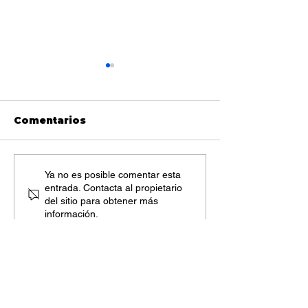
Comentarios
¿Cómo recibir
¿Porqué la a
Ya no es posible comentar esta
entrada. Contacta al propietario
atención
domiciliaria 
del sitio para obtener más
domiciliaria con
mejor opció
información.
cobertura de tu obra
social?
SOBRE VALUARSALUD